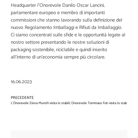
Headquarter l’Onorevole
Danilo Oscar Lancini
,
parlamentare europeo e membro di importanti
commissioni che stanno lavorando sulla definizione del
nuovo Regolamento Imballaggi e Rifiuti da Imballaggio.
Ci siamo concentrati sulle sfide e le opportunità legate al
nostro settore presentando le nostre soluzioni di
packaging sostenibile, riciclabile e quindi inserito
all’interno di un’economia sempre più circolare.
16.06.2023
PRECEDENTE
SU
L'Onorevole Elena Murelli visita lo stabilimento di Piacenza
L'Onorevole Tommaso Foti visita lo stabilimento