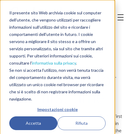
Il presente sito Web archivia cookie sul computer
dell'utente, che vengono utilizzati per raccogliere
informazioni sull'utilizzo del sito e ricordare i
Gualapackgro
comportamenti dell'utente in futuro. I cookie
servono a migliorare il sito stesso e a offrire un
servizio personalizzato, sia sul sito che tramite altri
up at the
supporti. Per ulteriori informazioni sui cookie,
consultare l'
informativa sulla privacy
.
Fispal 2017 for
Se non si accetta l'utilizzo, non verrà tenuta traccia
del comportamento durante visita, ma verrà
utilizzato un unico cookie nel browser per ricordare
the first time
che si è scelto di non registrare informazioni sulla
navigazione.
Impostazioni cookie
GualapackGroup has exhibited at Fispal 2017, for the first
time, in Sao Paulo, Brazil (June 27-30). After Interpack in
Accetta
Rifiuta
May, Fispal was the opportunity to introduce in Brazil the